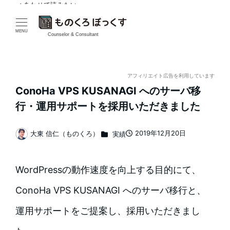
✓ あわせて読みたい
メ
イ
MENU
Counselor & Consultant
ン
コ
アフィリエイト広告を利用しています
ConoHa VPS KUSANAGI へのサーバ移
ン
行・運用サポートを採用いただきました
テ
カテゴリー
2019年12月20日
大東 信仁（ものくろ）
実績
ン
投稿日
著
者
ツ
WordPressの動作速度を向上する目的にて、
へ
ConoHa VPS KUSANAGI へのサーバ移行と、
移
運用サポートをご提案し、採用いただきまし
動