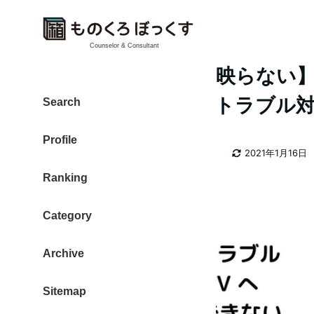
Counselor & Consultant
M1 MacBookPro【映らない】A
AirPlayの画面出力 トラブル
Search
Profile
カテゴリー
大東 信仁（ものくろ）
apple TV
2021年1月16日
著
更新日
Ranking
者
Category
Archive
Sitemap