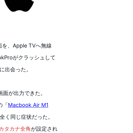
の画面を、Apple TVへ無線
ookProがクラッシュして
ルに出会った。
く画面が出力できた。
の「
Macbook Air M1
全く同じ症状だった。
カタカナ全角
が設定され