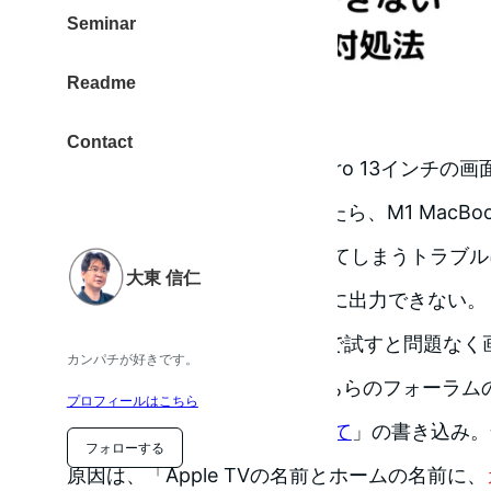
Seminar
Readme
Contact
Apple siliconのM1 MacBookPro 13インチ
（AirPlay）で出力しようとしたら、M1 MacB
macOSのログイン画面になってしまうトラブ
大東 信仁
このままじゃ画面をApple TVに出力できない。
なお、インテルMacBookProで試すと問題な
カンパチが好きです。
検索したら見つかったのがこちらのフォーラム
プロフィールはこちら
Bigsur Airplayの不具合について
」の書き込み。
フォローする
原因は、「Apple TVの名前とホームの名前に、