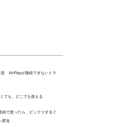
注意 AirPlayが接続できないトラ
てなくても、どこでも使える
V 経由で使ったら、ビックリするぐ
へ変化