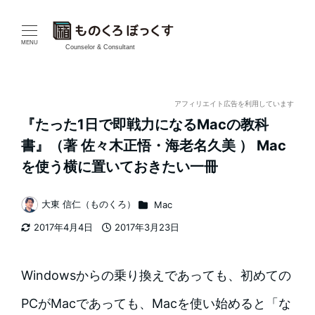
メ
イ
MENU
Counselor & Consultant
ン
コ
アフィリエイト広告を利用しています
『たった1日で即戦力になるMacの教科
ン
書』（著 佐々木正悟・海老名久美 ） Mac
テ
を使う横に置いておきたい一冊
ン
カテゴリー
大東 信仁（ものくろ）
Mac
著
ツ
2017年4月4日
2017年3月23日
者
更新日
投稿日
へ
移
Windowsからの乗り換えであっても、初めての
動
PCがMacであっても、Macを使い始めると「な