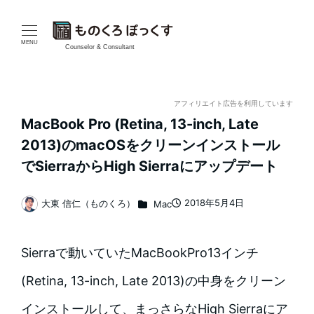
メ
イ
MENU
Counselor & Consultant
ン
コ
アフィリエイト広告を利用しています
MacBook Pro (Retina, 13-inch, Late
ン
2013)のmacOSをクリーンインストール
テ
でSierraからHigh Sierraにアップデート
ン
カテゴリー
2018年5月4日
大東 信仁（ものくろ）
Mac
投稿日
著
ツ
者
へ
Sierraで動いていたMacBookPro13インチ
移
(Retina, 13-inch, Late 2013)の中身をクリーン
動
インストールして、まっさらなHigh Sierraにア