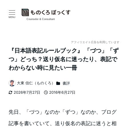
メ
イ
MENU
Counselor & Consultant
ン
コ
アフィリエイト広告を利用しています
『日本語表記ルールブック』 「づつ」「ず
ン
つ」どっち？送り仮名に迷ったり、表記で
テ
わからない時に見たい一冊
ン
カテゴリー
大東 信仁（ものくろ）
書評
著
ツ
2026年7月27日
2016年6月27日
者
更新日
投稿日
へ
移
先日、「づつ」なのか「ずつ」なのか、ブログ
動
記事を書いていて、送り仮名の表記に迷うと相