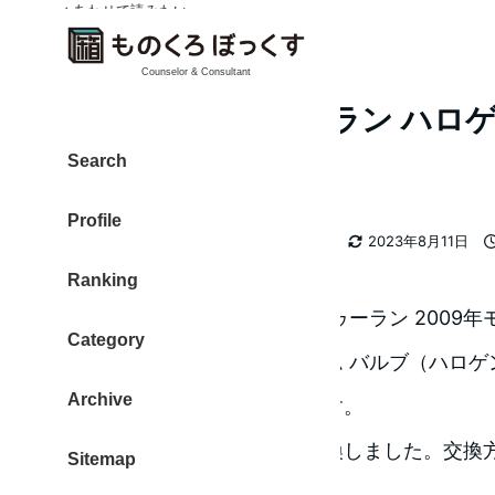
✓ あわせて読みたい
Counselor & Consultant
VW ゴルフ トゥーラン ハロ
バルブ交換
Search
Profile
カテゴリー
大東 信仁（ものくろ）
知恵袋
2023年8月11日
著
更新日
Ranking
者
ゴルフ トゥーラン 2009
Category
Lowビーム バルブ（ハロ
Archive
換メモです。
自分で交換しました。交換方
Sitemap
だけど、