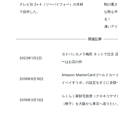
テレビ台 2×４（ツーバイフォー）の木材
鞄の重さ
で自作した。
な鞄も半
る！
凄いアイ
関連記事
ヨドバシカメラ梅田 ネットで注文 
2023年1月2日
投稿日
ーはお店の外
Amazon MasterCardゴール
2016年9月16日
投稿日
イペイすリボ」の設定をすぐに全額
らくらく家財宅急便（クロネコヤマ
2016年3月13日
投稿日
（椅子）を大阪から東京へ送りたい