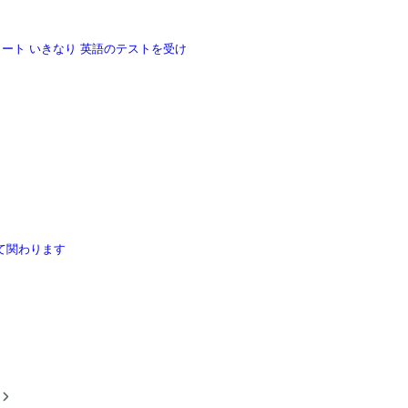
 十月スタート いきなり 英語のテストを受け
て関わります
稿