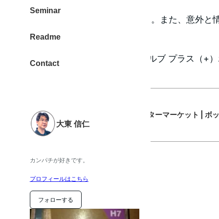
Seminar
”知らないと難しい”ものでした。また、意外と
Readme
たので、メモを残します。
今回は、”BOSCH ボッシュ バルブ プラス（+）ホ
Contact
選びました。
ボッシュ オートモーティブ アフターマーケット | 
大東 信仁
カンパチが好きです。
プロフィールはこちら
フォローする