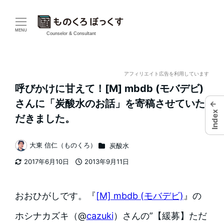
メ
イ
MENU
Counselor & Consultant
ン
コ
アフィリエイト広告を利用しています
呼びかけに甘えて！[M] mbdb (モバデビ)
ン
さんに「炭酸水のお話」を寄稿させていた
←
テ
Index
だきました。
ン
カテゴリー
大東 信仁（ものくろ）
炭酸水
著
ツ
2017年6月10日
2013年9月11日
者
更新日
投稿日
へ
移
おおひがしです。『
[M] mbdb (モバデビ)
』の
動
ホシナカズキ（@
cazuki
）さんの”【緩募】ただ