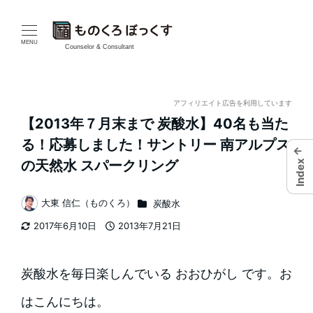
メ
イ
MENU
Counselor & Consultant
ン
コ
アフィリエイト広告を利用しています
【2013年７月末まで 炭酸水】40名も当た
ン
る！応募しました！サントリー 南アルプス
←
テ
の天然水 スパークリング
Index
ン
カテゴリー
大東 信仁（ものくろ）
炭酸水
著
ツ
2017年6月10日
2013年7月21日
者
更新日
投稿日
へ
移
炭酸水を毎日楽しんでいる おおひがし です。お
動
はこんにちは。