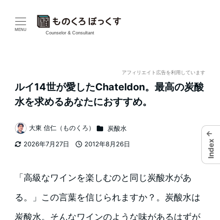
メ
イ
MENU
Counselor & Consultant
ン
コ
アフィリエイト広告を利用しています
ルイ14世が愛したChateldon。最高の炭酸
ン
水を求めるあなたにおすすめ。
テ
カテゴリー
大東 信仁（ものくろ）
炭酸水
ン
←
著
Index
2026年7月27日
2012年8月26日
者
ツ
更新日
投稿日
へ
「高級なワインを楽しむのと同じ炭酸水があ
移
る。」この言葉を信じられますか？。炭酸水は
動
炭酸水。そんなワインのような味があるはずが