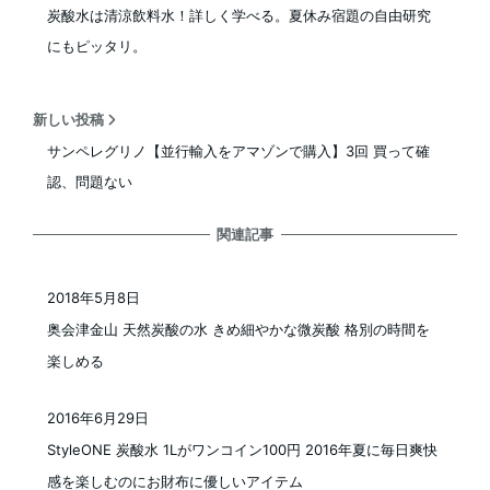
炭酸水は清涼飲料水！詳しく学べる。夏休み宿題の自由研究
にもピッタリ。
新しい投稿
サンペレグリノ【並行輸入をアマゾンで購入】3回 買って確
認、問題ない
関連記事
2018年5月8日
投稿日
奥会津金山 天然炭酸の水 きめ細やかな微炭酸 格別の時間を
楽しめる
2016年6月29日
投稿日
StyleONE 炭酸水 1Lがワンコイン100円 2016年夏に毎日爽快
感を楽しむのにお財布に優しいアイテム