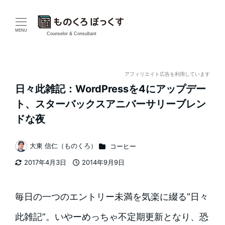
メ
イ
MENU
Counselor & Consultant
ン
コ
アフィリエイト広告を利用しています
日々此雑記：WordPressを4にアップデー
ン
ト、スターバックスアニバーサリーブレン
テ
ドな夜
ン
カテゴリー
大東 信仁（ものくろ）
コーヒー
著
ツ
2017年4月3日
2014年9月9日
者
更新日
投稿日
へ
移
毎日の一つのエントリー未満を気楽に綴る”日々
動
此雑記”。いやーめっちゃ不定期更新となり、恐