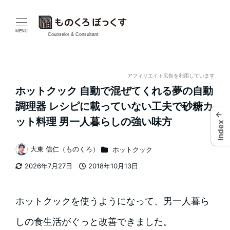
メ
イ
MENU
Counselor & Consultant
ン
コ
アフィリエイト広告を利用しています
ホットクック 自動で混ぜてくれる夢の自動
ン
調理器 レシピに載っていない工夫で砂糖カ
←
テ
ット料理 男一人暮らしの強い味方
Index
ン
カテゴリー
大東 信仁（ものくろ）
ホットクック
著
ツ
2026年7月27日
2018年10月13日
者
更新日
投稿日
へ
移
ホットクックを使うようになって、男一人暮ら
動
しの食生活がぐっと改善できました。