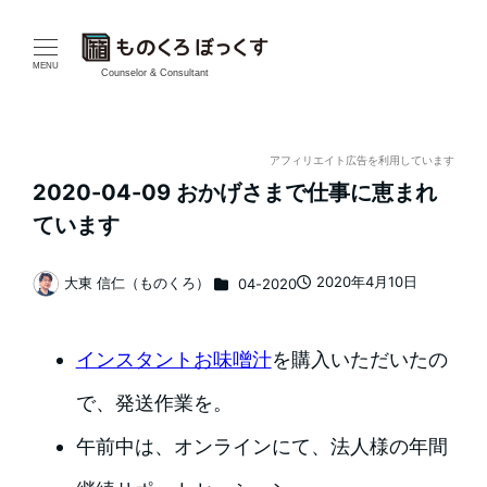
メ
イ
MENU
Counselor & Consultant
ン
コ
アフィリエイト広告を利用しています
2020-04-09 おかげさまで仕事に恵まれ
ン
ています
テ
カテゴリー
2020年4月10日
大東 信仁（ものくろ）
04-2020
ン
投稿日
著
者
ツ
インスタントお味噌汁
を購入いただいたの
へ
で、発送作業を。
移
午前中は、オンラインにて、法人様の年間
動