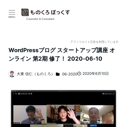
メ
イ
MENU
Counselor & Consultant
ン
コ
アフィリエイト広告を利用しています
WordPressブログ スタートアップ講座 オ
ン
ンライン 第2期 修了！ 2020-06-10
テ
カテゴリー
2020年6月10日
大東 信仁（ものくろ）
06-2020
ン
投稿日
著
者
ツ
へ
移
動