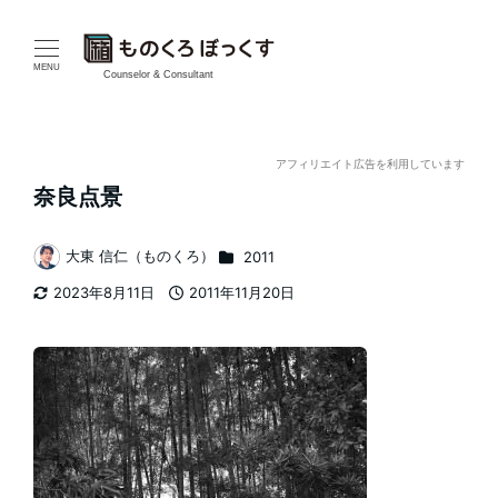
メ
イ
MENU
Counselor & Consultant
ン
コ
アフィリエイト広告を利用しています
奈良点景
ン
テ
カテゴリー
大東 信仁（ものくろ）
2011
著
2023年8月11日
2011年11月20日
ン
者
更新日
投稿日
ツ
へ
移
動