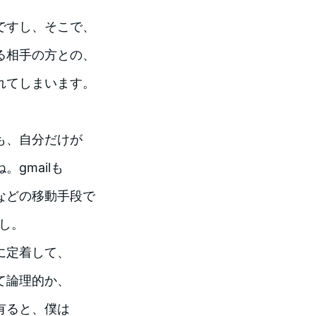
ですし、そこで、
る相手の方との、
れてしまいます。
も、自分だけが
gmailも
などの移動手段で
すし。
に定着して、
て論理的か、
有ると、僕は