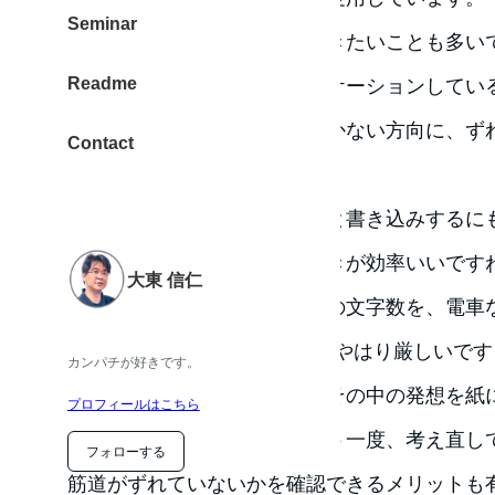
Seminar
でも出先で、素早く確認、書きたいことも多い
Readme
手間取っていると、コミュニケーションしてい
話の流れがこちらの予想もつかない方向に、ず
Contact
それでは、困りますよね。
あと思いついたことを、ぱっと書き込みするに
わかればいいのならば、手書きが効率いいですね。
大東 信仁
併用していますが、そこそこの文字数を、電車
iphoneやノートpcで入力は、やはり厳しいで
カンパチが好きです。
何より、まずは手書きで脳みその中の発想を紙
プロフィールはこちら
パソコンに入力する時に、もう一度、考え直し
フォローする
筋道がずれていないかを確認できるメリットも