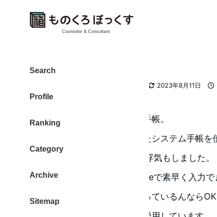
Counselor & Consultant
システム手帳
Search
カテゴリー
大東 信仁（ものくろ）
2012
2023年8月11日
著
更新日
投
Profile
者
前の記事
で出てきたシステム手帳。
Ranking
今までは、どっか？でもらったシステム手帳を
Category
途中で、googleカレンダーに浮気もしました。
Archive
でもいざという時には、iphoneで素早く入力
パソコンのまえにずーーと座っているんならO
Sitemap
最近は、紙のシステム手帳を愛用しています。