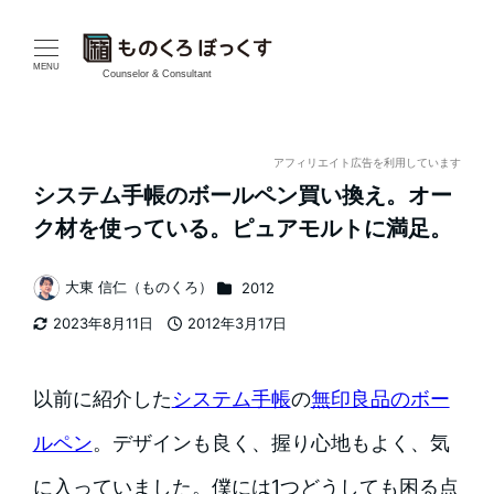
メ
イ
MENU
Counselor & Consultant
ン
コ
アフィリエイト広告を利用しています
システム手帳のボールペン買い換え。オー
ン
ク材を使っている。ピュアモルトに満足。
テ
カテゴリー
大東 信仁（ものくろ）
2012
ン
著
2023年8月11日
2012年3月17日
者
ツ
更新日
投稿日
へ
以前に紹介した
システム手帳
の
無印良品のボー
移
ルペン
。デザインも良く、握り心地もよく、気
動
に入っていました。僕には1つどうしても困る点