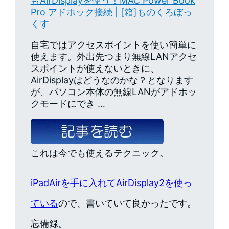
もAirDisplayを使う！MAC Power Book
Pro アドホック接続 | [箱]ものくろぼっ
くす
自宅ではアクセスポイントを使い簡単に
使えます。外出先つまり無線LANアクセ
スポイントが使えないときに、
AirDisplayはどうなのかな？となります
が、パソコン本体の無線LANがアドホッ
クモードにでき …
これは今でも使えるテクニック。
iPadAirを手に入れてAirDisplay2を使っ
ている
ので、書いていて良かったです。
忘備録。