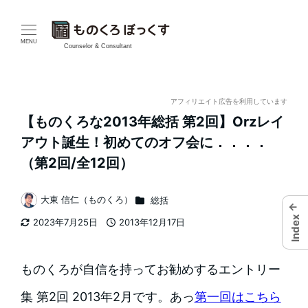
メ
イ
MENU
Counselor & Consultant
ン
コ
アフィリエイト広告を利用しています
【ものくろな2013年総括 第2回】Orzレイ
ン
アウト誕生！初めてのオフ会に．．．．
テ
（第2回/全12回）
ン
カテゴリー
大東 信仁（ものくろ）
総括
←
著
ツ
Index
2023年7月25日
2013年12月17日
者
更新日
投稿日
へ
移
ものくろが自信を持ってお勧めするエントリー
動
集 第2回 2013年2月です。あっ
第一回はこちら