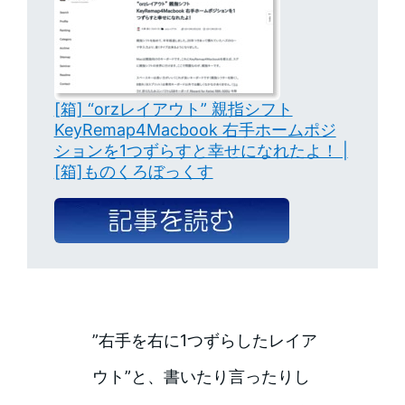
[箱] “orzレイアウト” 親指シフト
KeyRemap4Macbook 右手ホームポジ
ションを1つずらすと幸せになれたよ！ |
[箱]ものくろぼっくす
”右手を右に1つずらしたレイア
ウト”と、書いたり言ったりし