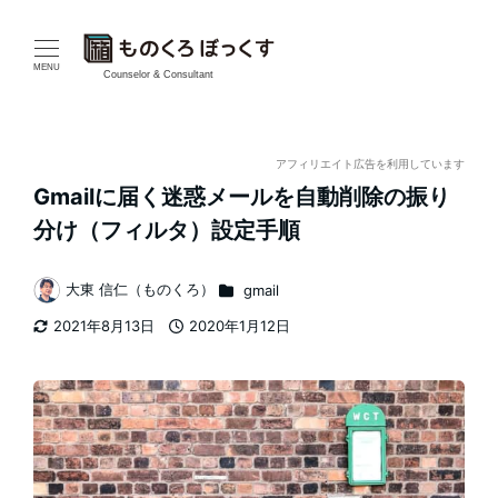
メ
イ
MENU
Counselor & Consultant
ン
コ
アフィリエイト広告を利用しています
Gmailに届く迷惑メールを自動削除の振り
ン
分け（フィルタ）設定手順
テ
カテゴリー
大東 信仁（ものくろ）
gmail
ン
著
2021年8月13日
2020年1月12日
者
ツ
更新日
投稿日
へ
移
動