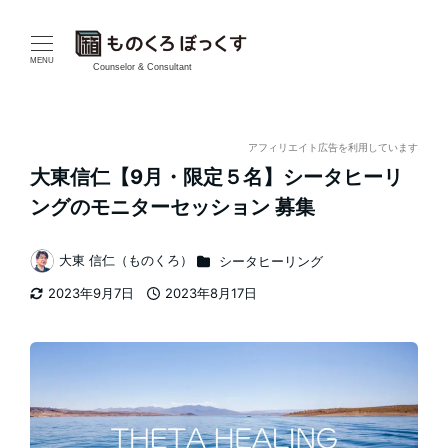
メ
イ
MENU
Counselor & Consultant
ン
コ
アフィリエイト広告を利用しています
大東信仁【9月・限定５名】シータヒーリ
ン
ングのモニターセッション 募集
テ
カテゴリー
大東 信仁（ものくろ）
シータヒーリング
ン
著
2023年9月7日
2023年8月17日
者
ツ
更新日
投稿日
へ
移
動