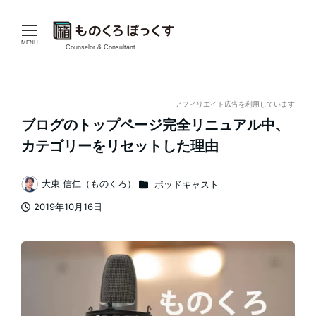
メ
イ
MENU
Counselor & Consultant
ン
コ
アフィリエイト広告を利用しています
ブログのトップページ完全リニュアル中、
ン
カテゴリーをリセットした理由
テ
カテゴリー
大東 信仁（ものくろ）
ポッドキャスト
ン
著
2019年10月16日
者
ツ
投稿日
へ
移
動