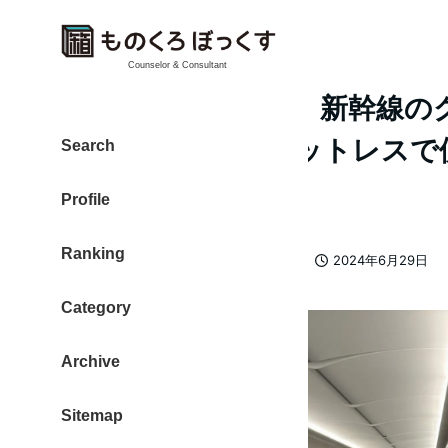
Counselor & Consultant
「ぷらっとこだま」新幹線の
35%もお得でチケットレスで
Search
買える
Profile
Ranking
カテゴリー
大東 信仁（ものくろ）
新幹線
2024年6月29日
著
投稿日
者
Category
Archive
Sitemap