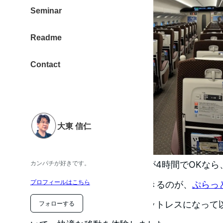
Seminar
Readme
Contact
大東 信仁
東京から新大阪への移動時間が4時間でOKなら
カンパチが好きです。
プロフィールはこちら
っちゃお得（35%）に利用できるのが、
ぷらっ
久しぶりに利用したら、チケットレスになって
フォローする