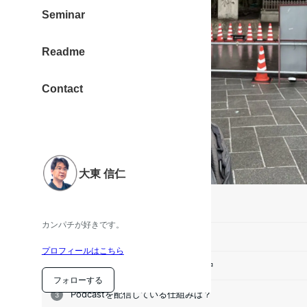
Seminar
Readme
Contact
大東 信仁
目次
カンパチが好きです。
Podcastって何？
プロフィールはこちら
spotifyと、apple podcastで配信中
フォローする
Podcastを配信している仕組みは？