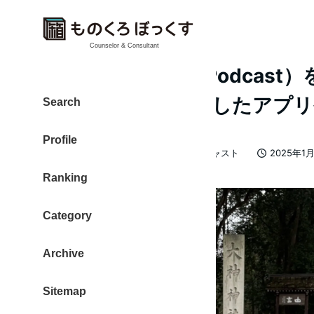
Counselor & Consultant
ポッドキャスト（Podcast
【2025年版】利用したアプ
Search
Profile
カテゴリー
大東 信仁（ものくろ）
ポッドキャスト
2025年1
著
投稿日
Ranking
者
Category
Archive
Sitemap