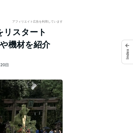
アフィリエイト広告を利用しています
）をリスタート
リや機材を紹介
←
Index
月20日