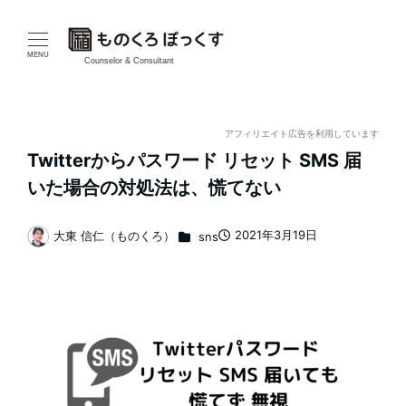
メ
イ
MENU
Counselor & Consultant
ン
コ
アフィリエイト広告を利用しています
Twitterからパスワード リセット SMS 届
ン
いた場合の対処法は、慌てない
テ
カテゴリー
2021年3月19日
大東 信仁（ものくろ）
sns
ン
投稿日
著
者
ツ
へ
移
動