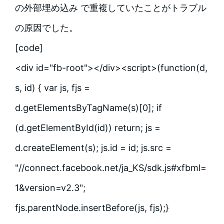
の外部埋め込み で重複していたことがトラブル
の原因でした。
[code]
<div id="fb-root"></div><script>(function(d,
s, id) { var js, fjs =
d.getElementsByTagName(s)[0]; if
(d.getElementById(id)) return; js =
d.createElement(s); js.id = id; js.src =
"//connect.facebook.net/ja_KS/sdk.js#xfbml=
1&version=v2.3";
fjs.parentNode.insertBefore(js, fjs);}