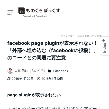
メ
イ
MENU
Counselor & Consultant
ン
コ
アフィリエイト広告を利用しています
←
facebook page pluginが表示されない！
Index
ン
「外部へ埋め込む（facebookの投稿）」
テ
のコードとの同居に要注意
ン
カテゴリー
大東 信仁（ものくろ）
Facebook
著
ツ
2016年1月22日
2016年1月10日
者
更新日
投稿日
へ
移
page pluginが表示されない
動
facebookページの良いねをさりげなくアピール