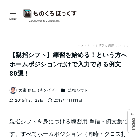
メ
イ
MENU
Counselor & Consultant
ン
コ
アフィリエイト広告を利用しています
【親指シフト】練習を始める！という方へ
ン
ホームポジションだけで入力できる例文
テ
89選！
ン
カテゴリー
大東 信仁（ものくろ）
親指シフト
著
ツ
2015年2月22日
2013年11月11日
者
更新日
投稿日
へ
←
移
Index
親指シフトを身につける練習用 単語・例文集で
動
す。すべてホームポジション（同時・クロス打