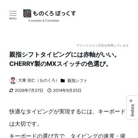
メ
イ
MENU
Counselor & Consultant
ン
コ
アフィリエイト広告を利用しています
親指シフトタイピングには赤軸がいい。
ン
CHERRY製のMXスイッチの色選び。
テ
カテゴリー
大東 信仁（ものくろ）
親指シフト
ン
著
2026年7月27日
2014年9月25日
者
ツ
更新日
投稿日
←
へ
Index
快適なタイピングが実現するには、キーボード
移
は大切です。
動
キーボードの選び方で、タイピングの速度・疲