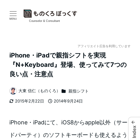
メ
イ
MENU
Counselor & Consultant
ン
コ
アフィリエイト広告を利用しています
iPhone・iPadで親指シフトを実現
ン
『N+Keyboard』登場、使ってみて7つの
テ
良い点・注意点
ン
カテゴリー
大東 信仁（ものくろ）
親指シフト
著
ツ
2015年2月22日
2014年9月24日
者
更新日
投稿日
へ
移
iPhone・iPadにて、iOS8からapple以外（サー
←
Index
動
ドパーティ）のソフトキーボードも使えるよう