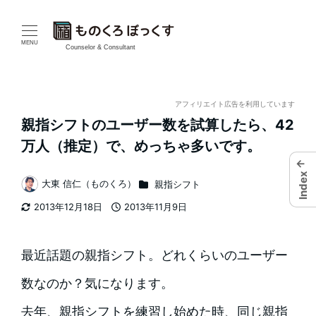
メ
イ
MENU
Counselor & Consultant
ン
コ
アフィリエイト広告を利用しています
親指シフトのユーザー数を試算したら、42
ン
万人（推定）で、めっちゃ多いです。
テ
←
Index
カテゴリー
大東 信仁（ものくろ）
親指シフト
ン
著
2013年12月18日
2013年11月9日
者
ツ
更新日
投稿日
へ
最近話題の親指シフト。どれくらいのユーザー
移
数なのか？気になります。
動
去年、親指シフトを練習し始めた時、同じ親指