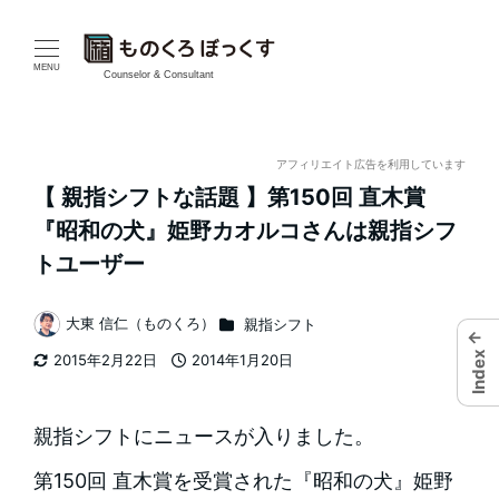
メ
イ
MENU
Counselor & Consultant
ン
コ
アフィリエイト広告を利用しています
【 親指シフトな話題 】第150回 直木賞
ン
『昭和の犬』姫野カオルコさんは親指シフ
テ
トユーザー
ン
カテゴリー
大東 信仁（ものくろ）
親指シフト
←
著
ツ
Index
2015年2月22日
2014年1月20日
者
更新日
投稿日
へ
移
親指シフトにニュースが入りました。
動
第150回 直木賞を受賞された『昭和の犬』姫野