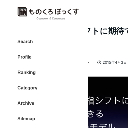
Counselor & Consultant
モバイルな親指シフトに期待
ル
Search
Profile
カテゴリー
大東 信仁（ものくろ）
親指シフト
2015年4月3日
著
投稿日
Ranking
者
Category
Archive
Sitemap