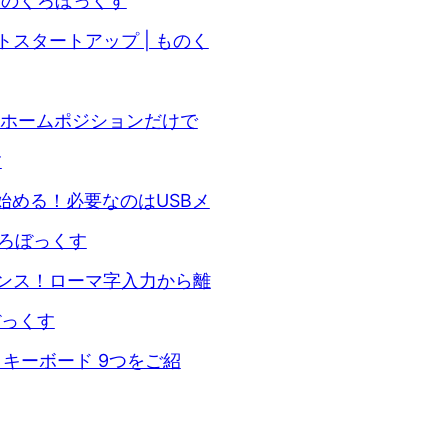
ものくろぼっくす
スタートアップ | ものく
 ホームポジションだけで
す
を始める！必要なのはUSBメ
くろぼっくす
ンス！ローマ字入力から離
ぼっくす
け キーボード 9つをご紹