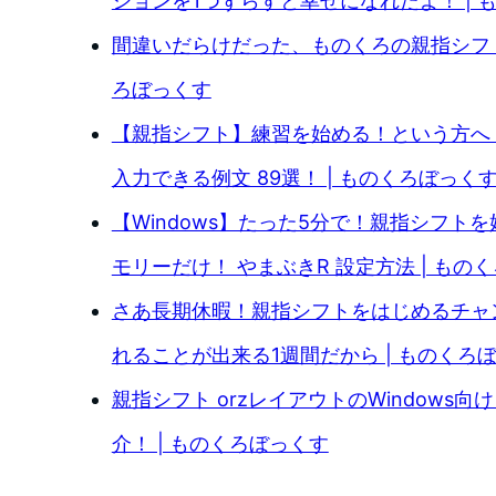
ションを1つずらすと幸せになれたよ！ | 
間違いだらけだった、ものくろの親指シフト
ろぼっくす
【親指シフト】練習を始める！という方へ
入力できる例文 89選！ | ものくろぼっく
【Windows】たった5分で！親指シフト
モリーだけ！ やまぶきR 設定方法 | もの
さあ長期休暇！親指シフトをはじめるチャ
れることが出来る1週間だから | ものくろ
親指シフト orzレイアウトのWindows向
介！ | ものくろぼっくす