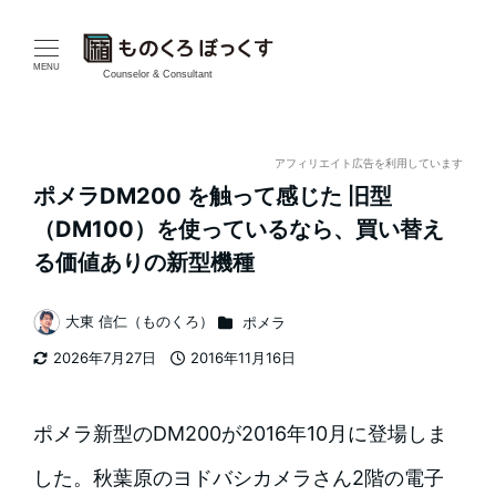
メ
イ
MENU
Counselor & Consultant
ン
コ
アフィリエイト広告を利用しています
ポメラDM200 を触って感じた 旧型
ン
（DM100）を使っているなら、買い替え
テ
る価値ありの新型機種
ン
カテゴリー
大東 信仁（ものくろ）
ポメラ
著
ツ
2026年7月27日
2016年11月16日
者
更新日
投稿日
へ
移
ポメラ新型のDM200が2016年10月に登場しま
動
した。秋葉原のヨドバシカメラさん2階の電子