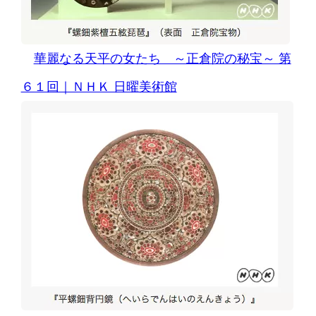
華麗なる天平の女たち ～正倉院の秘宝～ 第
６１回｜ＮＨＫ 日曜美術館