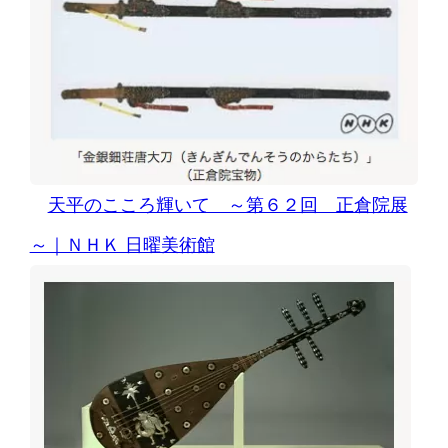
天平のこころ輝いて ～第６２回 正倉院展
～｜ＮＨＫ 日曜美術館