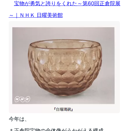
宝物が勇気と誇りをくれた～第60回正倉院展
～｜ＮＨＫ 日曜美術館
今年は、
＊正倉院宝物の全体像がうかがえる構成