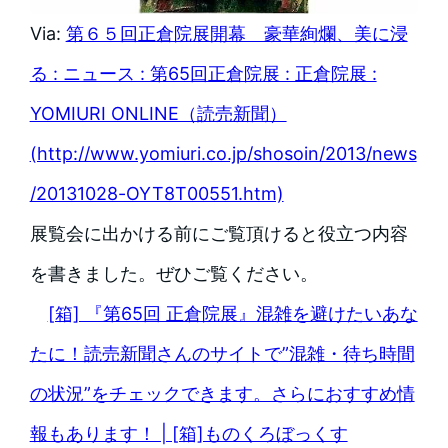
Via:
第６５回正倉院展開幕 豪華絢爛、美に浸
る : ニュース : 第65回正倉院展 : 正倉院展 :
YOMIURI ONLINE（読売新聞）
(http://www.yomiuri.co.jp/shosoin/2013/news
/20131028-OYT8T00551.htm)
展覧会に出かける前にご覧頂けると役立つ内容
を書きました。ぜひご覧ください。
[箱] 『第65回 正倉院展』混雑を避けたいあな
たに！読売新聞さんのサイトで”混雑・待ち時間
の状況”をチェックできます。さらにおすすめ情
報もあります！ | [箱]ものくろぼっくす