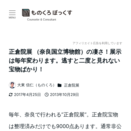
メ
イ
MENU
Counselor & Consultant
ン
コ
アフィリエイト広告を利用しています
正倉院展 （奈良国立博物館）の凄さ！展示
ン
は毎年変わります。逃すと二度と見れない
テ
宝物ばかり！
ン
カテゴリー
大東 信仁（ものくろ）
正倉院展
著
ツ
2017年4月25日
2013年10月29日
者
更新日
投稿日
へ
移
毎年、奈良で行われる”正倉院展”。正倉院宝物
動
は整理済みだけでも9000点あります。通常非公