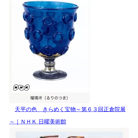
天平の色 きらめく宝物～第６３回正倉院展
～｜ＮＨＫ 日曜美術館