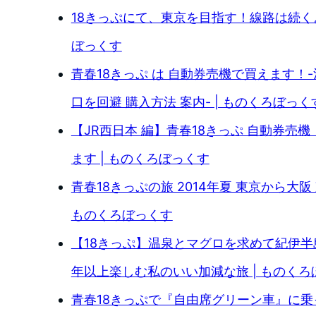
18きっぷにて、東京を目指す！線路は続くよ
ぼっくす
青春18きっぷ は 自動券売機で買えます！
口を回避 購入方法 案内- | ものくろぼっく
【JR西日本 編】青春18きっぷ 自動券売
ます | ものくろぼっくす
青春18きっぷの旅 2014年夏 東京から大阪 
ものくろぼっくす
【18きっぷ】温泉とマグロを求めて紀伊半
年以上楽しむ私のいい加減な旅 | ものくろ
青春18きっぷで『自由席グリーン車』に乗っ