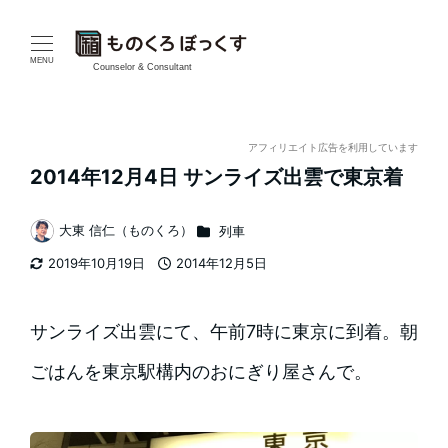
メ
イ
MENU
Counselor & Consultant
ン
コ
アフィリエイト広告を利用しています
2014年12月4日 サンライズ出雲で東京着
ン
テ
カテゴリー
大東 信仁（ものくろ）
列車
著
2019年10月19日
2014年12月5日
ン
者
更新日
投稿日
ツ
サンライズ出雲にて、午前7時に東京に到着。朝
へ
ごはんを東京駅構内のおにぎり屋さんで。
移
動