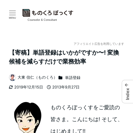
メ
イ
MENU
Counselor & Consultant
ン
コ
アフィリエイト広告を利用しています
【寄稿】単語登録はいかがですか〜! 変換
ン
候補を減らすだけで業務効率
テ
カテゴリー
大東 信仁（ものくろ）
単語登録
ン
著
←
2019年12月15日
2013年9月27日
者
ツ
Index
更新日
投稿日
へ
ものくろぼっくすをご愛読の
移
皆さま。こんにちは! そして、
動
はじめまして!!