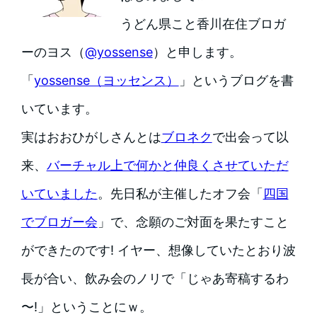
うどん県こと香川在住ブロガ
ーのヨス（
@yossense
）と申します。
「
yossense（ヨッセンス）
」というブログを書
いています。
実はおおひがしさんとは
ブロネク
で出会って以
来、
バーチャル上で何かと仲良くさせていただ
いていました
。先日私が主催したオフ会「
四国
でブロガー会
」で、念願のご対面を果たすこと
ができたのです! イヤー、想像していたとおり波
長が合い、飲み会のノリで「じゃあ寄稿するわ
〜!」ということにｗ。