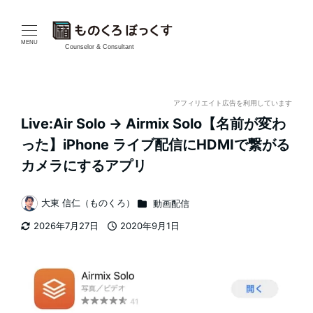
メ
イ
MENU
Counselor & Consultant
ン
コ
アフィリエイト広告を利用しています
Live:Air Solo → Airmix Solo【名前が変わ
ン
った】iPhone ライブ配信にHDMIで繋がる
テ
カメラにするアプリ
ン
カテゴリー
大東 信仁（ものくろ）
動画配信
著
ツ
2026年7月27日
2020年9月1日
者
更新日
投稿日
へ
移
動