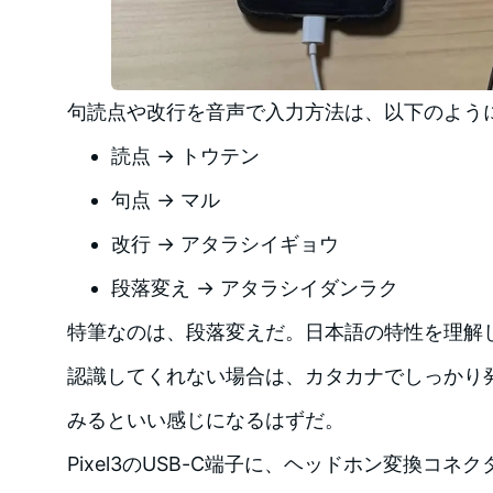
句読点や改行を音声で入力方法は、以下のよう
読点 → トウテン
句点 → マル
改行 → アタラシイギョウ
段落変え → アタラシイダンラク
特筆なのは、段落変えだ。日本語の特性を理解
認識してくれない場合は、カタカナでしっかり
みるといい感じになるはずだ。
Pixel3のUSB-C端子に、ヘッドホン変換コネ