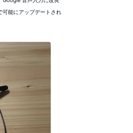
oogle 音声入力に改良
で可能にアップデートされ
。