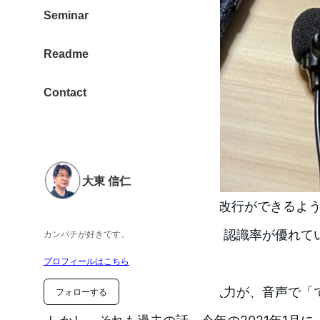
Seminar
Readme
Contact
大東 信仁
Google 音声入力で、句読点や改行ができるよ
アップルの音声入力に比べて、認識率が優れて
カンパチが好きです。
った Google 音声入力。
プロフィールはこちら
その理由は、句読点や改行の入力が、音声で「
フォローする