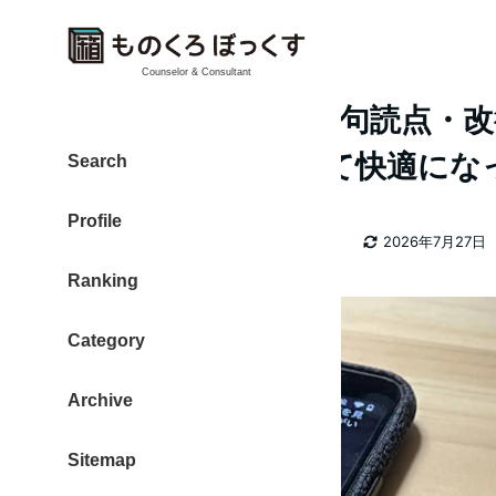
Counselor & Consultant
Google 音声入力【句読点
アップデートされて快適にな
Search
Profile
カテゴリー
大東 信仁（ものくろ）
音声入力
2026年7月27日
著
更新日
Ranking
者
Category
Archive
Sitemap