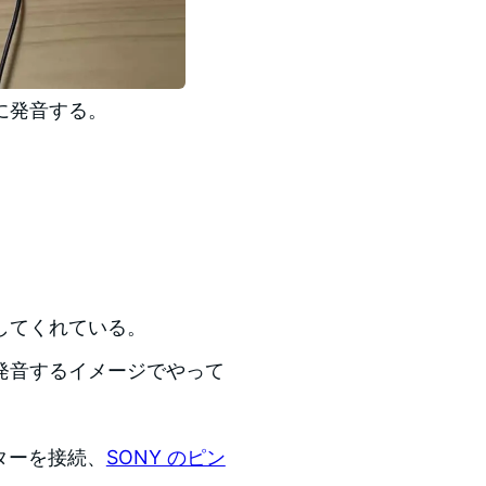
に発音する。
してくれている。
発音するイメージでやって
クターを接続、
SONY のピン