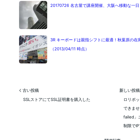
20170726 名古屋で講座開催、大阪へ移動な一日
3R キーボードは親指シフトに最適！秋葉原の
（2013/04/11 時点）
古い投稿
新しい投
SSLストアにてSSL証明書を購入した
ロリポッ
できません
faile
制限でI