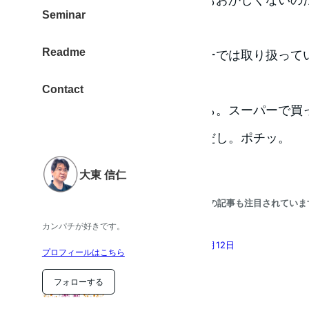
Seminar
で、ポチッ。
Readme
食洗機の洗剤。近くのスーパーでは取り扱って
やすいので、これ一択。
Contact
炭酸の刺激が欲しい時はこちら。スーパーで買
の方がお得だし、ラベルレスだし。ポチッ。
大東 信仁
こちらの記事も注目されていま
カンパチが好きです。
ものくろ通信 2015年12月12日
プロフィールはこちら
フォローする