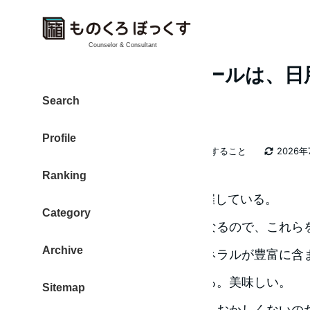
Counselor & Consultant
Amazon タイムセールは、
入
Search
Profile
カテゴリー
大東 信仁（ものくろ）
WEBに関すること
2026年
著
更新日
Ranking
者
Amazonがタイムセールを開催している。
Category
私は、日用品を購入がお得になるので、これら
Archive
毎日飲んでいる微炭酸水。ミネラルが豊富に含
などのサプリ替わりにしている。美味しい。
Sitemap
円安なので、価格が上がってもおかしくないの