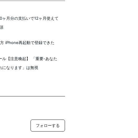
ン】10ヶ月分の支払いで12ヶ月使えて
須
し方 iPhone再起動で登録できた
ル【注意喚起】 「重要-あなた
れになります」は無視
フォローする