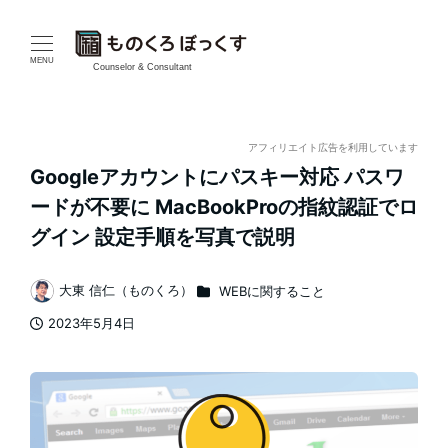
メ
イ
MENU
Counselor & Consultant
ン
コ
アフィリエイト広告を利用しています
Googleアカウントにパスキー対応 パスワ
ン
ードが不要に MacBookProの指紋認証でロ
テ
グイン 設定手順を写真で説明
ン
カテゴリー
大東 信仁（ものくろ）
WEBに関すること
著
ツ
2023年5月4日
者
投稿日
へ
移
動