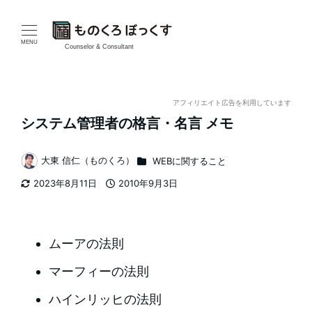
メ
イ
MENU
Counselor & Consultant
ン
コ
アフィリエイト広告を利用しています
システム管理者の格言・名言 メモ
ン
テ
カテゴリー
大東 信仁（ものくろ）
WEBに関すること
著
2023年8月11日
2010年9月3日
ン
者
更新日
投稿日
ツ
へ
ムーアの法則
移
マーフィーの法則
動
ハインリッヒの法則