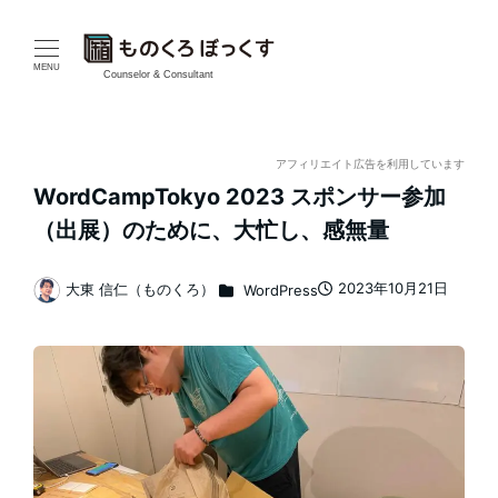
メ
イ
MENU
Counselor & Consultant
ン
コ
アフィリエイト広告を利用しています
WordCampTokyo 2023 スポンサー参加
ン
（出展）のために、大忙し、感無量
テ
カテゴリー
2023年10月21日
大東 信仁（ものくろ）
WordPress
ン
投稿日
著
者
ツ
へ
移
動