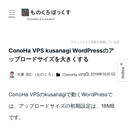
メ
イ
MENU
Counselor & Consultant
ン
コ
アフィリエイト広告を利用しています
ConoHa VPS kusanagi WordPressのア
ン
ップロードサイズを大きくする
←
テ
Index
カテゴリー
2019年10月1日
大東 信仁（ものくろ）
ConoHa VPS
ン
投稿日
著
者
ツ
ConoHa VPSのkusanagiで動くWordPressで
へ
は、アップロードサイズの初期設定は、16MB
移
です。
動