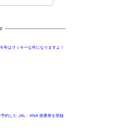
す
今年はラッキーな年になりますよ！
”で予約した JAL・ANA 搭乗券を登録