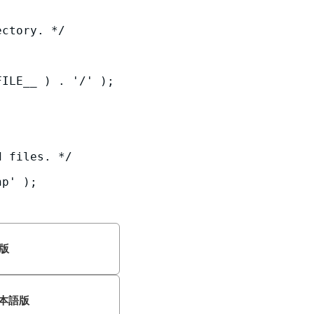
ctory. */

 files. */

語版
 日本語版