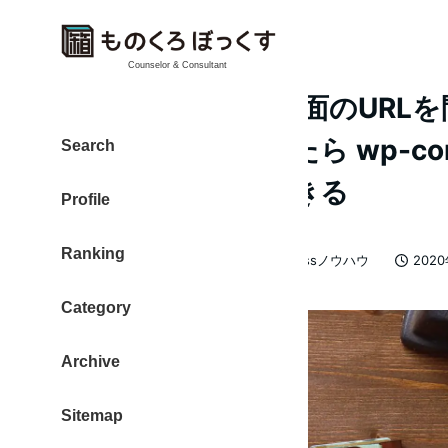
Counselor & Consultant
WordPress 設定画面のUR
面に入れなくなったら wp-conf
Search
定でリカバリーできる
Profile
Ranking
カテゴリー
大東 信仁（ものくろ）
WordPressノウハウ
202
著
投稿日
者
Category
Archive
Sitemap