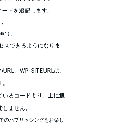
下のコードを追記します。
;

om');
アクセスできるようになりま
URL、WP_SITEURLは、
す。
示しているコードより、
上に追
能しません。
s でのパブリッシングをお楽し