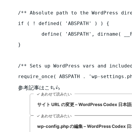
/** Absolute path to the WordPress dire
if ( ! defined( 'ABSPATH' ) ) {

	define( 'ABSPATH', dirname( __FILE__ ) . '/' );

}

/** Sets up WordPress vars and included
参考記事はこちら
✓ あわせて読みたい
サイト URL の変更 – WordPress Codex 日本
✓ あわせて読みたい
wp-config.php の編集 – WordPress Codex