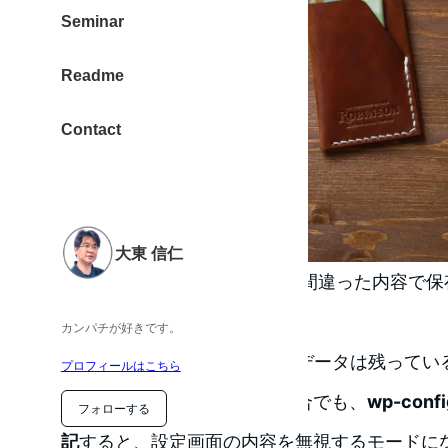
Seminar
Readme
Contact
大東 信仁
WordPress 設定画面のURLを間違った内容
面に入れなくなります。
カンパチが好きです。
この状態でも、WordPressのデータは残って
プロフィールはこちら
管理画面に入れなくなった場合でも、
wp-con
フォローする
記
すると、設定画面の内容を無視するモードに