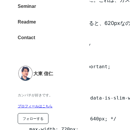
Seminar
きるのでOK
Readme
で、noteの1カラムの横幅を測ると、620pxな
で調整しました。
Contact
/* シングルカラム 640 px  */

.u-slim-width {

    max-width: 720px !important;

大東 信仁
}

カンパチが好きです。
[data-has-sidebar=false][data-is-slim-
プロフィールはこちら
entry__content {

    /* --wp-block-width: 640px; */

フォローする
    max-width: 720px;
