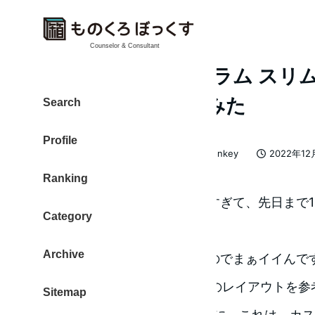
Counselor & Consultant
Snow Monkey 1カラム ス
同じぐらいにしてみた
Search
Profile
カテゴリー
大東 信仁（ものくろ）
Snow Monkey
2022年12
著
投稿日
Ranking
者
ブログの読みやすさを追求しすぎて、先日まで1
Category
くした失敗をしました。
Archive
スマホの表示は、画面が狭いのでまぁイイんで
イアウトで迷ったので、noteのレイアウトを
Sitemap
まずは、フォントサイズ 18pxに。これは、カ