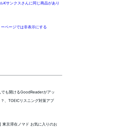
ルKサンクスさんに同じ商品があり
テゴリーページでは非表示にする
んでも開けるGoodReaderがアッ
？、TOEICリスニング対策アプ
本木 ] 東京滞在ノマド お気に入りのお