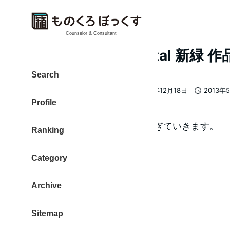
Counselor & Consultant
「時間」 GR4 Digital 新緑 作
Search
大東 信仁（ものくろ）
2013年12月18日
2013年
著
更新日
投稿日
Profile
者
時間 無意識でも意識しても過ぎていきます。
Ranking
なぜ、時間があるのだろう？
Category
新緑の季節。
Archive
若い新しい青葉。
何百年と立ち続ける大きな木。
Sitemap