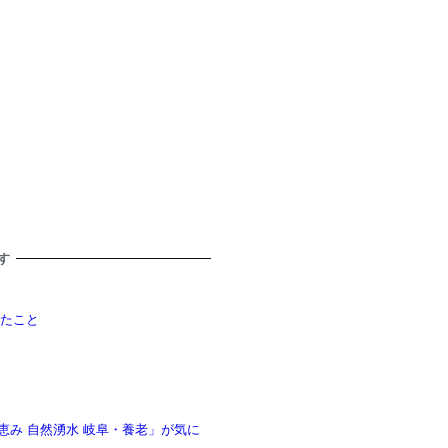
す
えたこと
恵み 自然湧水 岐阜・養老」が気に