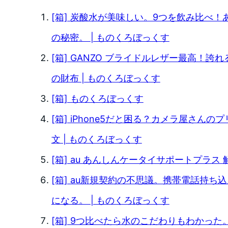
[箱] 炭酸水が美味しい。9つを飲み比べ
の秘密。 | ものくろぼっくす
[箱] GANZO ブライドルレザー最高！
の財布 | ものくろぼっくす
[箱] ものくろぼっくす
[箱] iPhone5だと困る？カメラ屋さん
文 | ものくろぼっくす
[箱] au あんしんケータイサポートプラス 
[箱] au新規契約の不思議。携帯電話持ち
になる。 | ものくろぼっくす
[箱] 9つ比べたら水のこだわりもわかっ