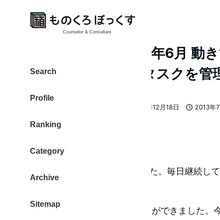
Counselor & Consultant
月次レビュー 2013年6月 
糧にして、今月はタスクを管
Search
Profile
大東 信仁（ものくろ）
2013年12月18日
2013年
著
更新日
投稿日
Ranking
者
ブログ
Category
投稿記事数 82エントリーでした。毎日継続し
Archive
ました。
Sitemap
26日は7エントリーを書くことができました。