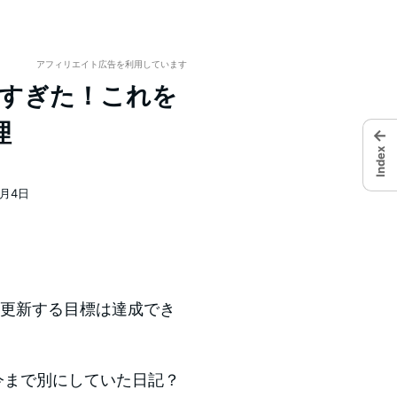
アフィリエイト広告を利用しています
動きすぎた！これを
理
←
Index
7月4日
て更新する目標は達成でき
今まで別にしていた日記？