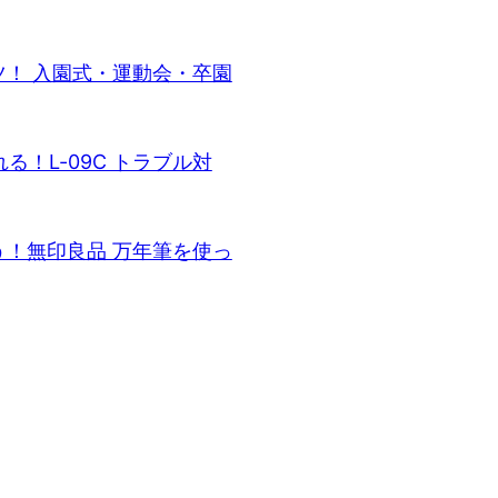
コツ！ 入園式・運動会・卒園
れる！L-09C トラブル対
合う！無印良品 万年筆を使っ