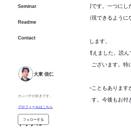
サイトを合流させたことも要因です。一つにした
Seminar
という変態の生き様を自由に表現できるように
Readme
す。
Contact
これは7月も続けて行く目標にします。
ページビューは先月比で13% 増えました。読
のおかげさまです。ありがとうございます。特に
大東 信仁
なったのがうれしいです。
ブログなのに長いっ記事が多いこともあります
カンパチが好きです。
ていると、
勝手に
理解しています。今後もお付
プロフィールはこちら
す。
フォローする
トップ10