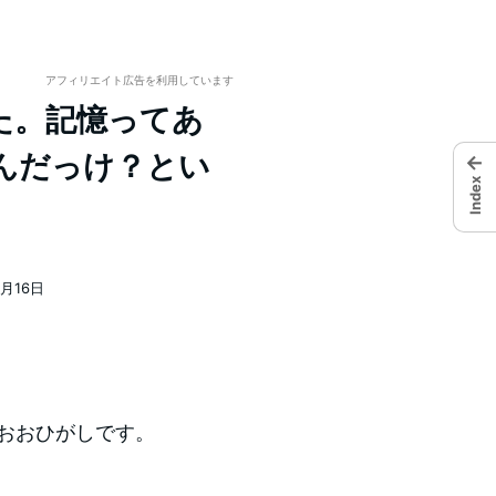
アフィリエイト広告を利用しています
た。記憶ってあ
んだっけ？とい
←
Index
9月16日
おおひがしです。