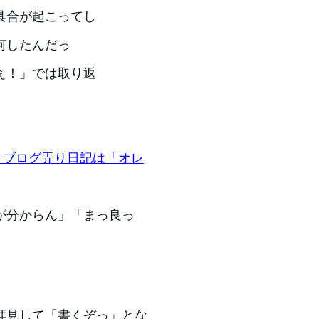
具合が起こってし
何したんだっ
ぇ！」では取り返
版】〜 ブログ弄り日記は「オレ
が分からん」「まっ良っ
拝見して「書くぞっ」とな