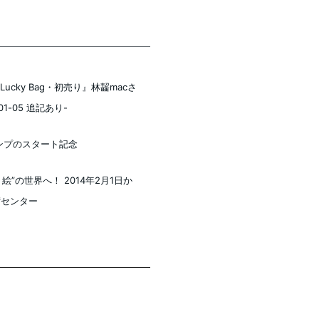
 『Lucky Bag・初売り』林齧macさ
1-05 追記あり-
ャンプのスタート記念
”の世界へ！ 2014年2月1日か
術センター