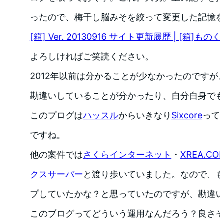
ったので、梅干し脳みそを絞って変更した記憶
[箱] Ver. 20130916 サイト更新履歴 | [箱]
よろしければご笑読ください。
2012年以前は分かることが少なかったのです
勘違いしていることが分かったり、自分自身で
このプログは
ハッスル
からいきなり
Sixcore
って
ですね。
他の案件では
さくらインターネット
・
XREA.C
クスサーバー
と渡り歩いていました。なので、
プしていたかな？と思っていたのですが、勘違
このブログってどういう運用なんだろう？良さ