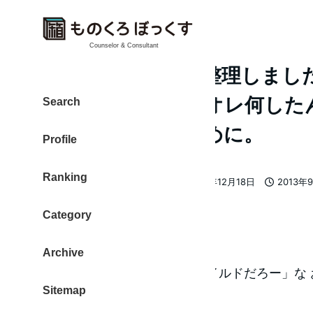
Counselor & Consultant
ブログ更新記録を整理しまし
やふや。あのときオレ何した
Search
う私が困らないために。
Profile
Ranking
大東 信仁（ものくろ）
2013年12月18日
2013年
著
更新日
投稿日
者
Category
何したんだっけ
Archive
勢いで「やっちまったぜ！ワイルドだろー」な 
Sitemap