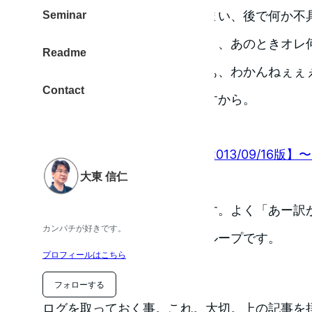
情動的に行動してしまい、後で何か不
Seminar
まったとき「あれ、、、あのときオレ
Readme
け？」とか「うわぁぁ、わかんねぇぇ
Contact
しがつかないわけですから。
via :
@donpy 通信【585号：2013/09/16
大東 信仁
得」 | 覚醒する @CDiP
まったくその通りでございます。よく「あー訳
カンパチが好きです。
か」「やっぱマズいよー」のループです。
プロフィールはこちら
ログ
フォローする
ログを取っておく事。これ。大切。上の記事を