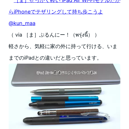
［ま］せっかく軽い iPad Air Wi-Fiモデルだか
らiPhoneでテザリングして持ち歩こうよ
@kun_maa
（ via ［ま］ぷるんにー！（พรุ่งนี้） ）
軽さから、気軽に家の外に持って行ける、いま
までのiPadとの違いだと思っています。