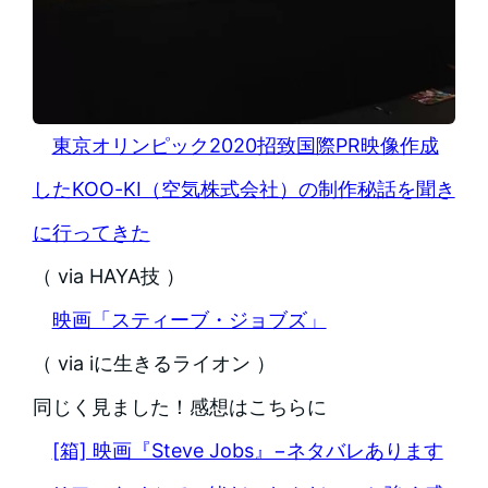
東京オリンピック2020招致国際PR映像作成
したKOO-KI（空気株式会社）の制作秘話を聞き
に行ってきた
（ via HAYA技 ）
映画「スティーブ・ジョブズ」
（ via iに生きるライオン ）
同じく見ました！感想はこちらに
[箱] 映画『Steve Jobs』−ネタバレあります