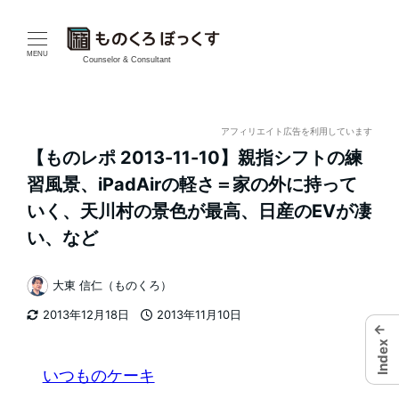
メ
イ
MENU
Counselor & Consultant
ン
コ
アフィリエイト広告を利用しています
【ものレポ 2013-11-10】親指シフトの練
ン
習風景、iPadAirの軽さ＝家の外に持って
テ
いく、天川村の景色が最高、日産のEVが凄
い、など
ン
ツ
大東 信仁（ものくろ）
著
へ
2013年12月18日
2013年11月10日
者
更新日
投稿日
←
移
Index
いつものケーキ
動