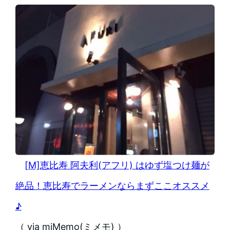
[M]恵比寿 阿夫利(アフリ) はゆず塩つけ麺が
絶品！恵比寿でラーメンならまずここオススメ
♪
（ via miMemo(ミメモ) ）