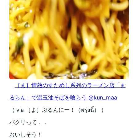
［ま］情熱のすためし系列のラーメン店「ま
るらん」で温玉油そばを喰らう @kun_maa
（ via ［ま］ぷるんにー！（พรุ่งนี้） ）
パクリって．．
おいしそう！