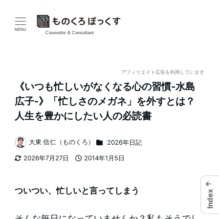
メ
イ
MENU
Counselor & Consultant
ン
コ
アフィリエイト広告を利用しています
《いつも忙しいがなくなる心の習慣-水島
ン
広子-》「忙しさのメガネ」を外すとは？
テ
人生を豊かにしたい人の必読書
ン
カテゴリー
大東 信仁（ものくろ）
2026年日記
著
ツ
2026年7月27日
2014年1月5日
者
更新日
投稿日
へ
←
移
ついつい、忙しいと言ってしまう
Index
動
そんな毎日になっていませんか？私もそうでし