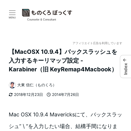
メ
イ
MENU
Counselor & Consultant
ン
コ
アフィリエイト広告を利用しています
【MacOSX 10.9.4】バックスラッシュを
ン
←
入力するキーリマップ設定 -
Index
テ
Karabiner（旧 KeyRemap4Macbook）
ン
大東 信仁（ものくろ）
著
ツ
2018年12月23日
2014年7月26日
者
更新日
投稿日
へ
移
Mac OSX 10.9.4 Mavericksにて、バックスラッ
動
シュ”
\
“を入力したい場合、結構手間になりま