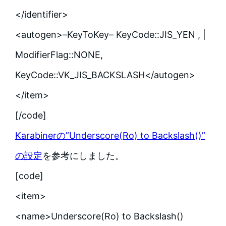
</identifier>
<autogen>–KeyToKey– KeyCode::JIS_YEN , |
ModifierFlag::NONE,
KeyCode::VK_JIS_BACKSLASH</autogen>
</item>
[/code]
Karabinerの”Underscore(Ro) to Backslash()”
の設定
を参考にしました。
[code]
<item>
<name>Underscore(Ro) to Backslash()