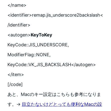
</name>
<identifier>remap.jis_underscore2backslash<
/identifier>
<autogen>
KeyToKey
KeyCode::JIS_UNDERSCORE,
ModifierFlag::NONE,
KeyCode::VK_JIS_BACKSLASH</autogen>
</item>
[/code]
あと、Macのキー設定はこちらも参考になりま
す。→
目立たないけどとっても便利なMacの設